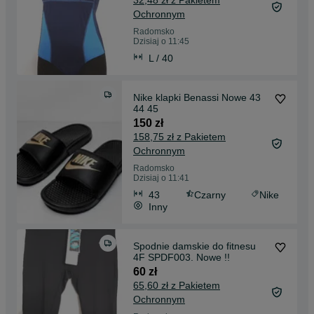
32,48 zł z Pakietem
Ochronnym
Radomsko
Dzisiaj o 11:45
L / 40
Nike klapki Benassi Nowe 43
44 45
150 zł
158,75 zł z Pakietem
Ochronnym
Radomsko
Dzisiaj o 11:41
43
Czarny
Nike
Inny
Spodnie damskie do fitnesu
4F SPDF003. Nowe !!
60 zł
65,60 zł z Pakietem
Ochronnym