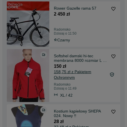
Rower Gazelle rama 57
2 450 zł
Radomsko
Dzisiaj o 11:50
Czarny
Softshel damski hi-tec
membrana 8000 rozmiar L XL
nowy!!
150 zł
158,75 zł z Pakietem
Ochronnym
Radomsko
Dzisiaj o 11:49
XL / 42
Kostium kąpielowy SHEPA
024. Nowy !!
28 zł