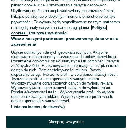
plikach cookie w celu przetwarzania danych osobowych.
Piłki do tenisa ziemnego
Użytkownik może zaakceptować wybory lub zarządzać nimi,
Dunlop Firt Clay Court 4szt.
klikając poniżej lub w dowolnym momencie na stronie polityki
49,99 zł
prywatności. Te wybory będą sygnalizowane naszym partnerom
55,99 zł z Pakietem
i nie będą miały wpływu na dane przeglądania.
Polityka
Ochronnym
cookies,
Polityka Prywatności
Radomsko
Wraz z naszymi partnerami przetwarzamy dane w celu
Dzisiaj o 07:04
zapewnienia:
Użycie dokładnych danych geolokalizacyjnych. Aktywne
skanowanie charakterystyki urządzenia do celów identyfikacji.
Rozumienie odbiorców dzięki statystyce lub kombinacji danych
1
2
3
...
62
z różnych źródeł. Przechowywanie informacji na urządzeniu lub
dostęp do nich. Pomiar efektywności reklam. Rozwój i
ulepszanie usług. Tworzenie profili w celu personalizacji treści.
Tworzenie profili w celu spersonalizowanych reklam.
Wykorzystywanie ograniczonych danych do wyboru reklam.
Wykorzystywanie ograniczonych danych do wyboru treści.
Pomiar efektywności treści. Wykorzystanie profili do wyboru
spersonalizowanych reklam. Wykorzystywanie profili w celu
doboru spersonalizowanych treści.
Lista partnerów (dostawców)
Akceptuj wszystkie