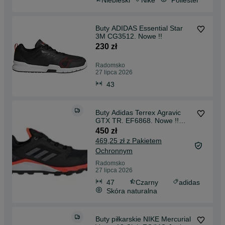
Buty ADIDAS Essential Star
3M CG3512. Nowe !!
230 zł
Radomsko
27 lipca 2026
43
Buty Adidas Terrex Agravic
GTX TR. EF6868. Nowe !!
Gore Tex
450 zł
469,25 zł z Pakietem
Ochronnym
Radomsko
27 lipca 2026
47
Czarny
adidas
Skóra naturalna
Buty piłkarskie NIKE Mercurial