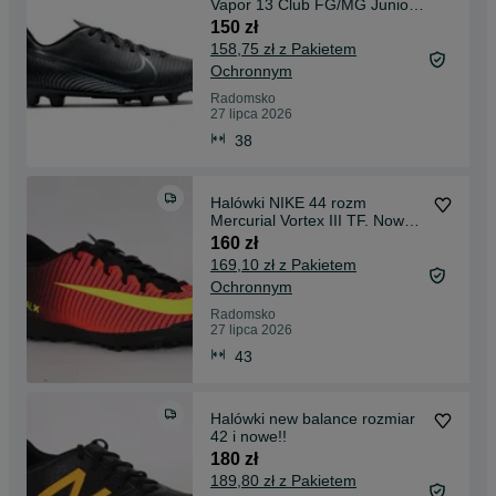
Vapor 13 Club FG/MG Junior.
Nowe !!
150 zł
158,75 zł z Pakietem
Ochronnym
Radomsko
27 lipca 2026
38
Halówki NIKE 44 rozm
Mercurial Vortex III TF. Nowe
!!
160 zł
169,10 zł z Pakietem
Ochronnym
Radomsko
27 lipca 2026
43
Halówki new balance rozmiar
42 i nowe!!
180 zł
189,80 zł z Pakietem