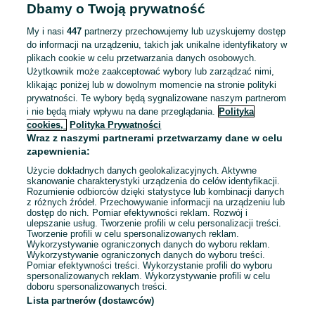
27 lipca 2026
Dbamy o Twoją prywatność
38
Pomarańczowy
Puma
My i nasi
447
partnerzy przechowujemy lub uzyskujemy dostęp
do informacji na urządzeniu, takich jak unikalne identyfikatory w
plikach cookie w celu przetwarzania danych osobowych.
Halówki dziecięce nowe Fanco
Użytkownik może zaakceptować wybory lub zarządzać nimi,
60 zł
klikając poniżej lub w dowolnym momencie na stronie polityki
66,40 zł z Pakietem
prywatności. Te wybory będą sygnalizowane naszym partnerom
i nie będą miały wpływu na dane przeglądania.
Polityka
Ochronnym
cookies,
Polityka Prywatności
Radomsko
Wraz z naszymi partnerami przetwarzamy dane w celu
27 lipca 2026
zapewnienia:
Użycie dokładnych danych geolokalizacyjnych. Aktywne
skanowanie charakterystyki urządzenia do celów identyfikacji.
Rozumienie odbiorców dzięki statystyce lub kombinacji danych
1
...
26
...
62
z różnych źródeł. Przechowywanie informacji na urządzeniu lub
dostęp do nich. Pomiar efektywności reklam. Rozwój i
ulepszanie usług. Tworzenie profili w celu personalizacji treści.
Tworzenie profili w celu spersonalizowanych reklam.
Wykorzystywanie ograniczonych danych do wyboru reklam.
Wykorzystywanie ograniczonych danych do wyboru treści.
Pomiar efektywności treści. Wykorzystanie profili do wyboru
spersonalizowanych reklam. Wykorzystywanie profili w celu
doboru spersonalizowanych treści.
Lista partnerów (dostawców)