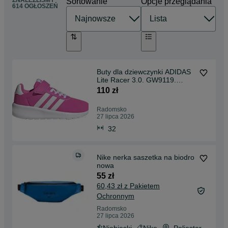
ZNALEŹLIŚMY
Sortowanie
Opcje przeglądania
614 OGŁOSZEŃ
Buty dla dziewczynki ADIDAS
Lite Racer 3.0. GW9119.
Rozm. 32-35. Nowe.
110 zł
Radomsko
27 lipca 2026
32
Nike nerka saszetka na biodro
nowa
55 zł
60,43 zł z Pakietem
Ochronnym
Radomsko
27 lipca 2026
Niebieski
Nike
Poliester